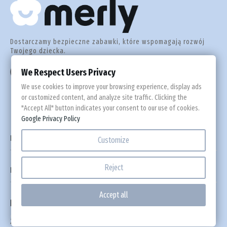
Lit
Luk
Dostarczamy bezpieczne zabawki, które wspomagają rozwój
Twojego dziecka.
Mal
Masz pytania?
We Respect Users Privacy
+48 723 943 662
We use cookies to improve your browsing experience, display ads
Nie
or customized content, and analyze site traffic. Clicking the
"Accept All" button indicates your consent to our use of cookies.
Google Privacy Policy
Pol

Informacje
Customize
Por
Reject

Na Skróty
Ru
Accept all
Newsletter
Szw
Zostaw adres, na który chcesz otrzymywać kody rabatowe i informacje o