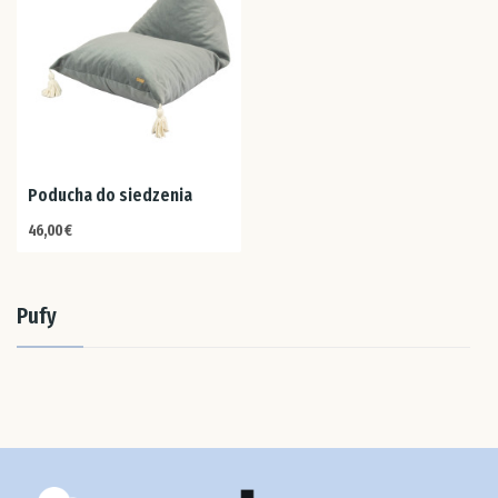
Est
Fin
Fra
Poducha do siedzenia
46,00 €
Gre
His
Pufy
Hol
Irl