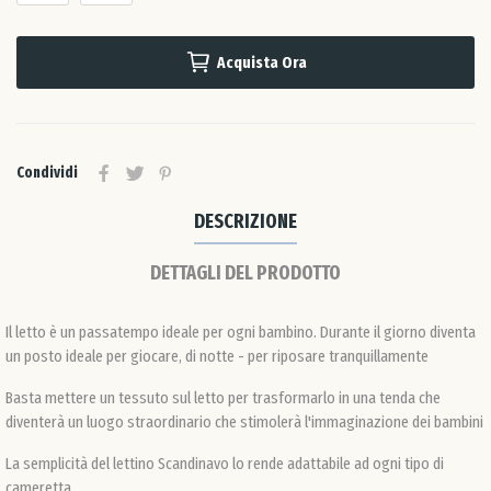
Uni
Acquista Ora
Ro
Slo
Condividi
Slo
DESCRIZIONE
DETTAGLI DEL PRODOTTO
Sp
Il letto è un passatempo ideale per ogni bambino. Durante il giorno diventa
Sve
un posto ideale per giocare, di notte - per riposare tranquillamente
Basta mettere un tessuto sul letto per trasformarlo in una tenda che
Svi
diventerà un luogo straordinario che stimolerà l'immaginazione dei bambini
La semplicità del lettino Scandinavo lo rende adattabile ad ogni tipo di
Ung
cameretta