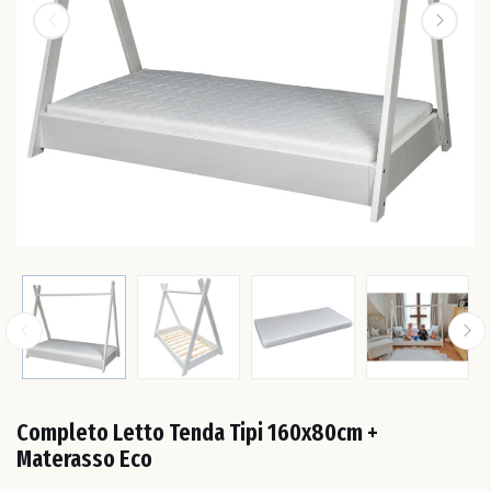
Est
Fin
Fra
Ger
Gre
Irl
Completo Letto Tenda Tipi 160x80cm +
Ital
Materasso Eco