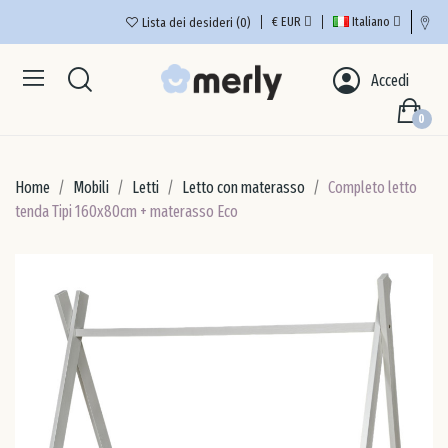
€
EUR
Italiano
Lista dei desideri
0
Aus
Accedi
0
Bel
Home
Mobili
Letti
Letto con materasso
Completo letto
Bul
tenda Tipi 160x80cm + materasso Eco
Cec
Cip
Cro
Dan