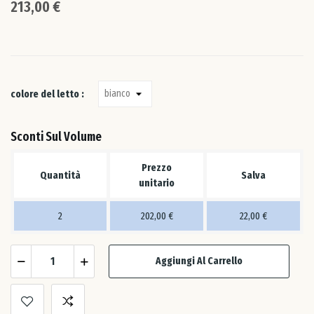
213,00 €
Let
Lit
Lu
colore del letto :
Mal
Sconti Sul Volume
Prezzo
Pae
Quantità
Salva
unitario
Bas
2
202,00 €
22,00 €
Pol
Aggiungi Al Carrello
Por
Re