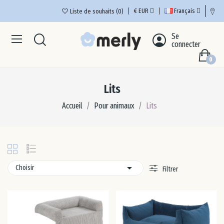
€
EUR
Français
Liste de souhaits
0
Se
All
connecter
0
Aut
Lits
Bel
Accueil
Pour animaux
Lits
Bul
Chy

Choisir
Filtrer
Cro
Da