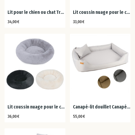
Ital
Lit pour le chien ou chat Tres confortable...
Lit coussin nuage pour le chien ou chat 60cm
Let
34,00 €
33,00 €
Lit
Lu
Mal
Pay
Ba
Lit coussin nuage pour le chien ou chat 75cm
Canapé-lit douillet Canapé-lit pour chien avec...
Po
36,00 €
55,00 €
Por