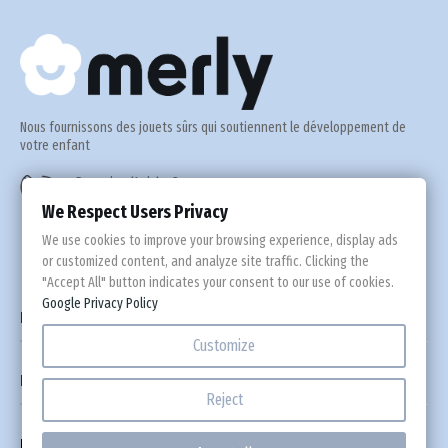
Def
Nous fournissons des jouets sûrs qui soutiennent le développement de
votre enfant
Besoin d'aide ?
+33 975 183 781
We Respect Users Privacy
We use cookies to improve your browsing experience, display ads
or customized content, and analyze site traffic. Clicking the
"Accept All" button indicates your consent to our use of cookies.
Google Privacy Policy

Informations
Customize

Raccourcis
Reject
Newsletter