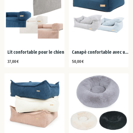
Esp
Est
Fin
Lit confortable pour le chien
Canapé confortable avec un oreiller amovible
37,00 €
50,00 €
Fra
Grè
Hon
Irl