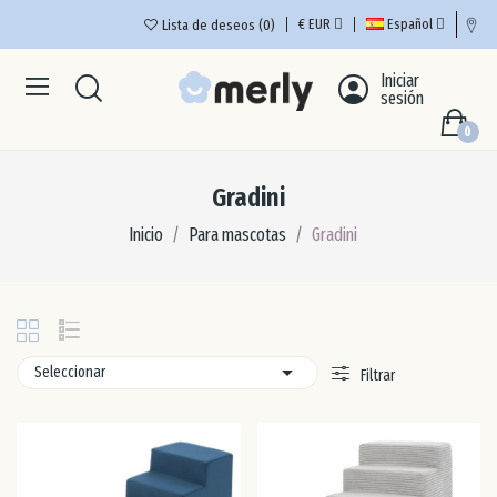
€
EUR
Español
Lista de deseos
0
Iniciar
Ale
sesión
0
Aus
Gradini
Bél
Inicio
Para mascotas
Gradini
Bul
Che

Seleccionar
Filtrar
Chi
Cro