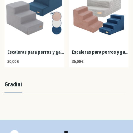
Din
Esl
Esl
Escaleras para perros y gatos, de espuma, 3...
Escaleras para perros y gatos, de espuma, 4...
30,00 €
36,00 €
Esp
Est
Gradini
Fin
Fra