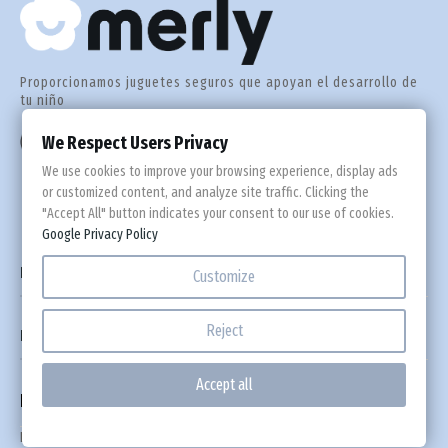
Gre
Hun
Proporcionamos juguetes seguros que apoyan el desarrollo de
tu niño
Irl
¿Cómo podemos ayudar?
We Respect Users Privacy
+39 0694 816 837
We use cookies to improve your browsing experience, display ads
Ital
or customized content, and analyze site traffic. Clicking the
"Accept All" button indicates your consent to our use of cookies.
Google Privacy Policy
Let

Información
Customize
Lit
Reject

Resumen
Lu
Accept all
Newsletter
Mal
Deja tu correo para recibir códigos de descuento e informaciónes sobre